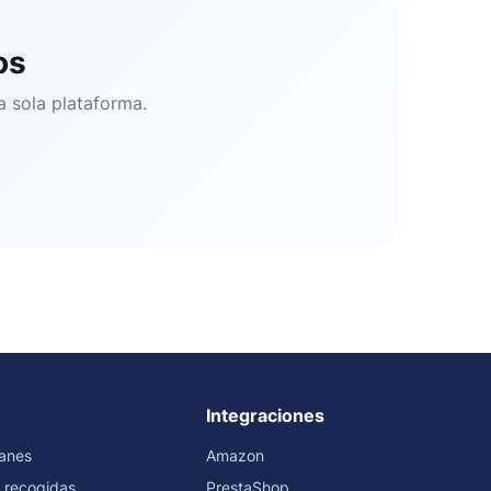
os
a sola plataforma.
Integraciones
ranes
Amazon
 recogidas
PrestaShop