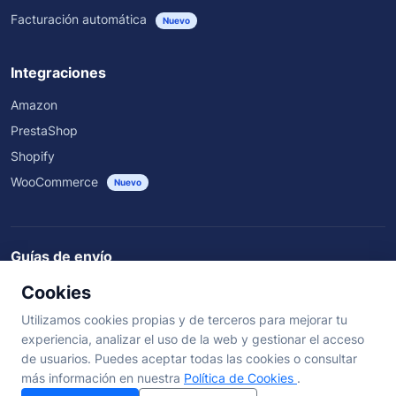
Facturación automática
Nuevo
Integraciones
Amazon
PrestaShop
Shopify
WooCommerce
Nuevo
Guías de envío
Rastrear envíos
Guías de envío
Rutas nacionales
Cookies
Envíos por transportista y país
Utilizamos cookies propias y de terceros para mejorar tu
experiencia, analizar el uso de la web y gestionar el acceso
de usuarios. Puedes aceptar todas las cookies o consultar
©
2026
SendSeiPro. Todos los derechos reservados.
más información en nuestra
Política de Cookies
.
Quiénes somos
·
Beneficios
·
Blog
·
Testimonios
·
Centro de ayuda
·