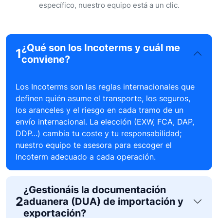
específico, nuestro equipo está a un clic.
¿Qué son los Incoterms y cuál me
1
conviene?
Los Incoterms son las reglas internacionales que
definen quién asume el transporte, los seguros,
los aranceles y el riesgo en cada tramo de un
envío internacional. La elección (EXW, FCA, DAP,
DDP…) cambia tu coste y tu responsabilidad;
nuestro equipo te asesora para escoger el
Incoterm adecuado a cada operación.
¿Gestionáis la documentación
2
aduanera (DUA) de importación y
exportación?