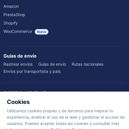
Amazon
PrestaShop
Shopify
WooCommerce
Nuevo
Guías de envío
Rastrear envíos
Guías de envío
Rutas nacionales
Envíos por transportista y país
©
2026
SendSeiPro. Todos los derechos reservados.
Quiénes somos
·
Beneficios
·
Blog
·
Testimonios
·
Centro de ayuda
·
Cookies
Términos
·
Privacidad
·
Cookies
·
Aviso Legal
Utilizamos cookies propias y de terceros para mejorar tu
experiencia, analizar el uso de la web y gestionar el acceso de
usuarios. Puedes aceptar todas las cookies o consultar más