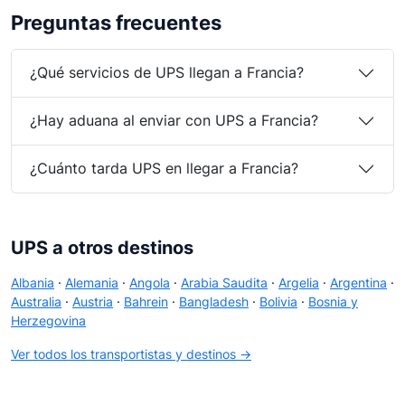
Preguntas frecuentes
¿Qué servicios de UPS llegan a Francia?
¿Hay aduana al enviar con UPS a Francia?
¿Cuánto tarda UPS en llegar a Francia?
UPS a otros destinos
Albania
·
Alemania
·
Angola
·
Arabia Saudita
·
Argelia
·
Argentina
·
Australia
·
Austria
·
Bahrein
·
Bangladesh
·
Bolivia
·
Bosnia y
Herzegovina
Ver todos los transportistas y destinos →