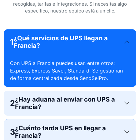
recogidas, tarifas e integraciones. Si necesitas algo
específico, nuestro equipo está a un clic.
¿Qué servicios de UPS llegan a
1
Francia?
Con UPS a Francia puedes usar, entre otros:
Express, Express Saver, Standard. Se gestionan
de forma centralizada desde SendSeiPro.
¿Hay aduana al enviar con UPS a
2
Francia?
¿Cuánto tarda UPS en llegar a
3
Francia?