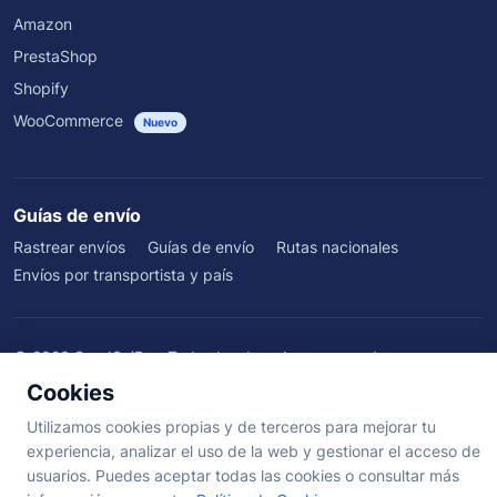
Amazon
PrestaShop
Shopify
WooCommerce
Nuevo
Guías de envío
Rastrear envíos
Guías de envío
Rutas nacionales
Envíos por transportista y país
©
2026
SendSeiPro. Todos los derechos reservados.
Quiénes somos
·
Beneficios
·
Blog
·
Testimonios
·
Centro de ayuda
·
Cookies
Términos
·
Privacidad
·
Cookies
·
Aviso Legal
Utilizamos cookies propias y de terceros para mejorar tu
experiencia, analizar el uso de la web y gestionar el acceso de
usuarios. Puedes aceptar todas las cookies o consultar más