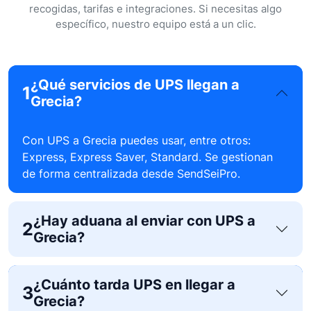
recogidas, tarifas e integraciones. Si necesitas algo
específico, nuestro equipo está a un clic.
¿Qué servicios de UPS llegan a
1
Grecia?
Con UPS a Grecia puedes usar, entre otros:
Express, Express Saver, Standard. Se gestionan
de forma centralizada desde SendSeiPro.
¿Hay aduana al enviar con UPS a
2
Grecia?
¿Cuánto tarda UPS en llegar a
3
Grecia?