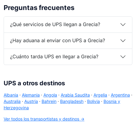
Preguntas frecuentes
¿Qué servicios de UPS llegan a Grecia?
¿Hay aduana al enviar con UPS a Grecia?
¿Cuánto tarda UPS en llegar a Grecia?
UPS a otros destinos
Albania
·
Alemania
·
Angola
·
Arabia Saudita
·
Argelia
·
Argentina
·
Australia
·
Austria
·
Bahrein
·
Bangladesh
·
Bolivia
·
Bosnia y
Herzegovina
Ver todos los transportistas y destinos →