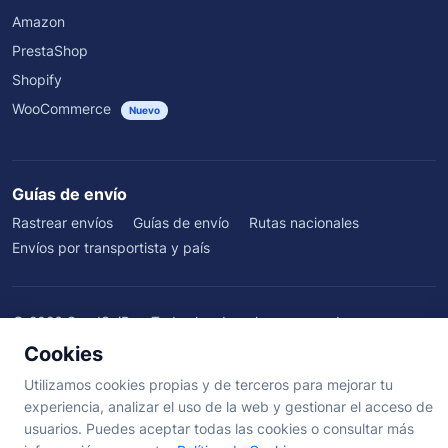
Amazon
PrestaShop
Shopify
WooCommerce
Nuevo
Guías de envío
Rastrear envíos
Guías de envío
Rutas nacionales
Envíos por transportista y país
©
2026
SendSeiPro. Todos los derechos reservados.
Quiénes somos
·
Beneficios
·
Blog
·
Testimonios
·
Centro de ayuda
·
Cookies
Términos
·
Privacidad
·
Cookies
·
Aviso Legal
Utilizamos cookies propias y de terceros para mejorar tu
experiencia, analizar el uso de la web y gestionar el acceso de
usuarios. Puedes aceptar todas las cookies o consultar más