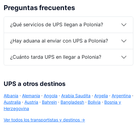
Preguntas frecuentes
¿Qué servicios de UPS llegan a Polonia?
¿Hay aduana al enviar con UPS a Polonia?
¿Cuánto tarda UPS en llegar a Polonia?
UPS a otros destinos
Albania
·
Alemania
·
Angola
·
Arabia Saudita
·
Argelia
·
Argentina
·
Australia
·
Austria
·
Bahrein
·
Bangladesh
·
Bolivia
·
Bosnia y
Herzegovina
Ver todos los transportistas y destinos →