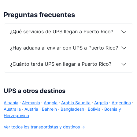
Preguntas frecuentes
¿Qué servicios de UPS llegan a Puerto Rico?
¿Hay aduana al enviar con UPS a Puerto Rico?
¿Cuánto tarda UPS en llegar a Puerto Rico?
UPS a otros destinos
Albania
·
Alemania
·
Angola
·
Arabia Saudita
·
Argelia
·
Argentina
·
Australia
·
Austria
·
Bahrein
·
Bangladesh
·
Bolivia
·
Bosnia y
Herzegovina
Ver todos los transportistas y destinos →