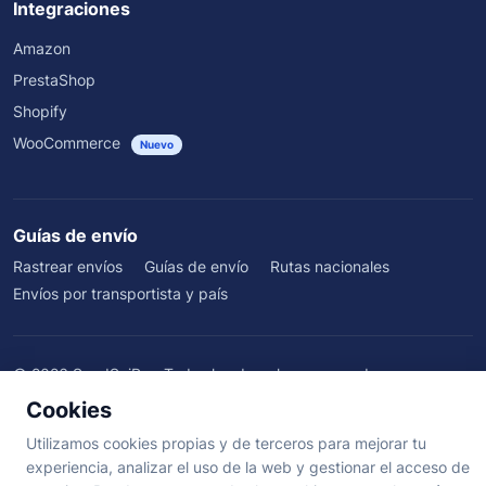
Integraciones
Amazon
PrestaShop
Shopify
WooCommerce
Nuevo
Guías de envío
Rastrear envíos
Guías de envío
Rutas nacionales
Envíos por transportista y país
©
2026
SendSeiPro. Todos los derechos reservados.
Quiénes somos
·
Beneficios
·
Blog
·
Testimonios
·
Centro de ayuda
·
Cookies
Términos
·
Privacidad
·
Cookies
·
Aviso Legal
Utilizamos cookies propias y de terceros para mejorar tu
experiencia, analizar el uso de la web y gestionar el acceso de