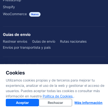
Shopify
WooCommerce
Nuevo
Guías de envío
Rastrear envíos
Guías de envío
Rutas nacionales
Envíos por transportista y país
©
2026
SendSeiPro. Todos los derechos reservados.
Quiénes somos
·
Beneficios
·
Blog
·
Testimonios
·
Centro de ayuda
·
Cookies
Términos
·
Privacidad
·
Cookies
·
Aviso Legal
Utilizamos cookies propias y de terceros para mejorar tu
experiencia, analizar el uso de la web y gestionar el acceso de
usuarios. Puedes aceptar todas las cookies o consultar más
información en nuestra
Política de Cookies
.
Aceptar
Rechazar
Más información