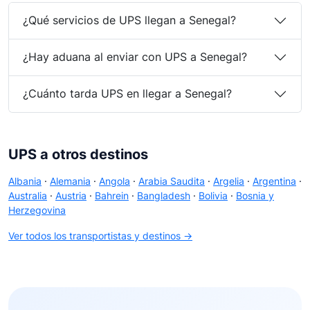
¿Qué servicios de UPS llegan a Senegal?
¿Hay aduana al enviar con UPS a Senegal?
¿Cuánto tarda UPS en llegar a Senegal?
UPS a otros destinos
Albania
·
Alemania
·
Angola
·
Arabia Saudita
·
Argelia
·
Argentina
·
Australia
·
Austria
·
Bahrein
·
Bangladesh
·
Bolivia
·
Bosnia y
Herzegovina
Ver todos los transportistas y destinos →