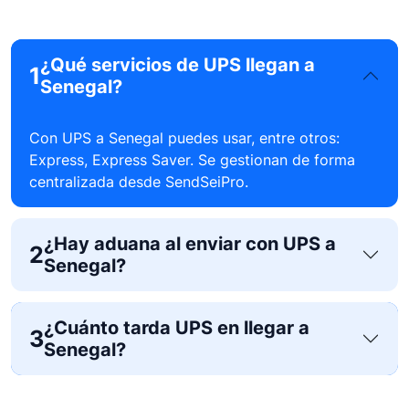
¿Qué servicios de UPS llegan a
1
Senegal?
Con UPS a Senegal puedes usar, entre otros:
Express, Express Saver. Se gestionan de forma
centralizada desde SendSeiPro.
¿Hay aduana al enviar con UPS a
2
Senegal?
¿Cuánto tarda UPS en llegar a
3
Senegal?