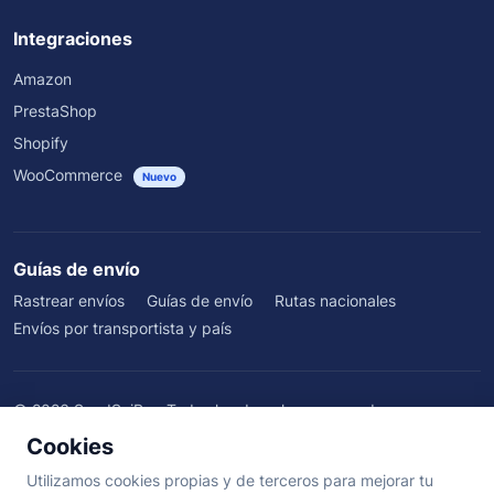
Integraciones
Amazon
PrestaShop
Shopify
WooCommerce
Nuevo
Guías de envío
Rastrear envíos
Guías de envío
Rutas nacionales
Envíos por transportista y país
©
2026
SendSeiPro. Todos los derechos reservados.
Quiénes somos
·
Beneficios
·
Blog
·
Testimonios
·
Centro de ayuda
·
Cookies
Términos
·
Privacidad
·
Cookies
·
Aviso Legal
Utilizamos cookies propias y de terceros para mejorar tu