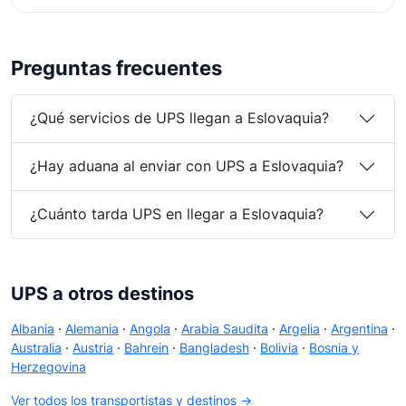
Preguntas frecuentes
¿Qué servicios de UPS llegan a Eslovaquia?
¿Hay aduana al enviar con UPS a Eslovaquia?
¿Cuánto tarda UPS en llegar a Eslovaquia?
UPS a otros destinos
Albania
·
Alemania
·
Angola
·
Arabia Saudita
·
Argelia
·
Argentina
·
Australia
·
Austria
·
Bahrein
·
Bangladesh
·
Bolivia
·
Bosnia y
Herzegovina
Ver todos los transportistas y destinos →