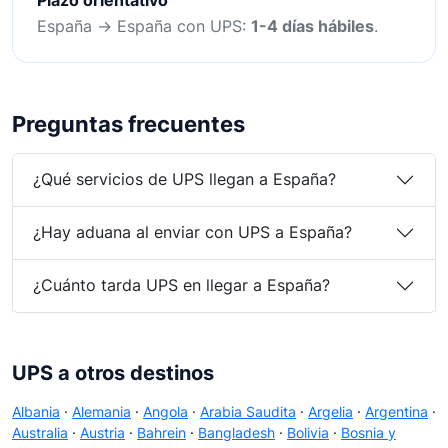
España → España con UPS:
1-4 días hábiles
.
Preguntas frecuentes
¿Qué servicios de UPS llegan a España?
¿Hay aduana al enviar con UPS a España?
¿Cuánto tarda UPS en llegar a España?
UPS a otros destinos
Albania
·
Alemania
·
Angola
·
Arabia Saudita
·
Argelia
·
Argentina
·
Australia
·
Austria
·
Bahrein
·
Bangladesh
·
Bolivia
·
Bosnia y