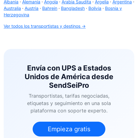
Albania
·
Alemania
·
Angola
·
Arabia Saudita
·
Argelia
·
Argentina
·
Australia
·
Austria
·
Bahrein
·
Bangladesh
·
Bolivia
·
Bosnia y
Herzegovina
Ver todos los transportistas y destinos →
Envía con UPS a Estados
Unidos de América desde
SendSeiPro
Transportistas, tarifas negociadas,
etiquetas y seguimiento en una sola
plataforma con soporte experto.
Empieza gratis