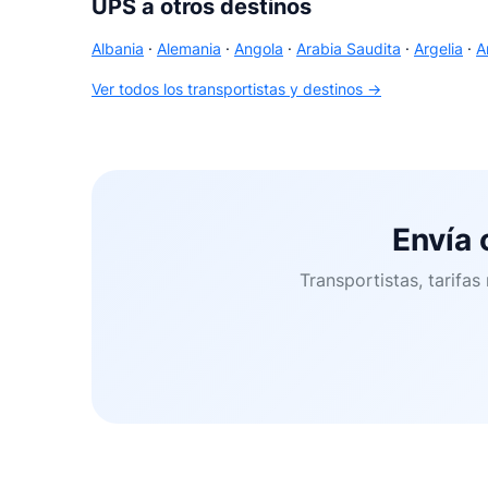
UPS a otros destinos
Albania
·
Alemania
·
Angola
·
Arabia Saudita
·
Argelia
·
A
Ver todos los transportistas y destinos →
Envía
Transportistas, tarifa