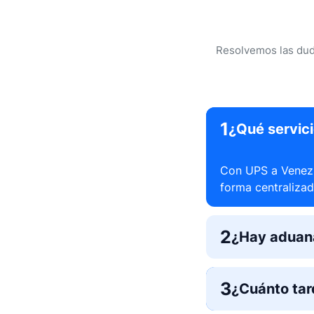
Resolvemos las duda
1
¿Qué servic
Con UPS a Venezue
forma centraliza
2
¿Hay aduana
3
¿Cuánto tar