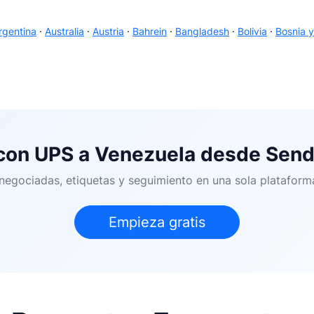
rgentina
·
Australia
·
Austria
·
Bahrein
·
Bangladesh
·
Bolivia
·
Bosnia 
 con UPS a Venezuela desde Send
s negociadas, etiquetas y seguimiento en una sola platafor
Empieza gratis