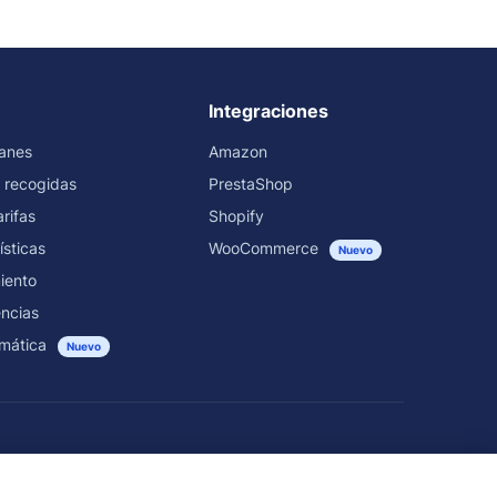
Integraciones
ranes
Amazon
 recogidas
PrestaShop
rifas
Shopify
ísticas
WooCommerce
Nuevo
iento
encias
mática
Nuevo