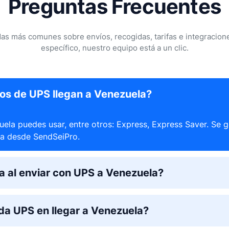
Preguntas Frecuentes
s más comunes sobre envíos, recogidas, tarifas e integracione
específico, nuestro equipo está a un clic.
ios de UPS llegan a Venezuela?
la puedes usar, entre otros: Express, Express Saver. Se 
da desde SendSeiPro.
 al enviar con UPS a Venezuela?
da UPS en llegar a Venezuela?