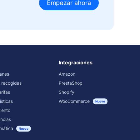
Empezar ahora
Integraciones
ranes
Amazon
 recogidas
PrestaShop
rifas
Shopify
ísticas
WooCommerce
Nuevo
iento
encias
mática
Nuevo