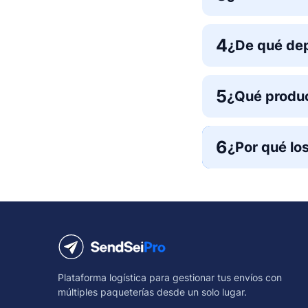
4
¿De qué dep
5
¿Qué produc
6
¿Por qué lo
Plataforma logística para gestionar tus envíos con
múltiples paqueterías desde un solo lugar.