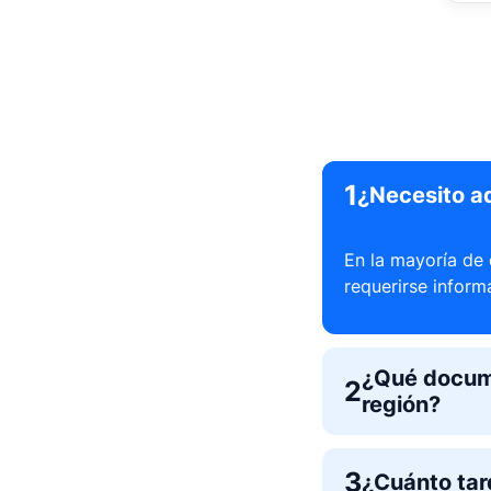
1
¿Necesito ad
En la mayoría de 
requerirse inform
¿Qué docume
2
región?
3
¿Cuánto tar