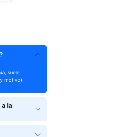
?
ía, suele
y motivo).
a la