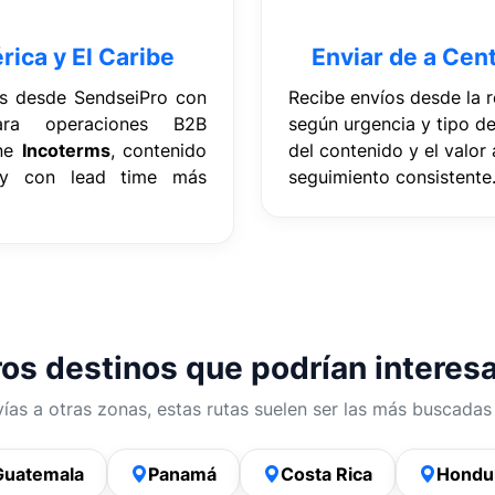
ica y El Caribe
Enviar de a Cen
os desde SendseiPro con
Recibe envíos desde la r
ara operaciones B2B
según urgencia y tipo de
ine
Incoterms
, contenido
del contenido y el valor
 y con lead time más
seguimiento consistente
os destinos que podrían interes
vías a otras zonas, estas rutas suelen ser las más buscada
Guatemala
Panamá
Costa Rica
Hondu