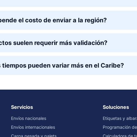
ende el costo de enviar a la región?
tos suelen requerir más validación?
s tiempos pueden variar más en el Caribe?
Servicios
Soluciones
Envíos nacionales
Etiquetas y alba
Envíos internacionales
Programación de
Carga pesada y palets
Calculadora de ta