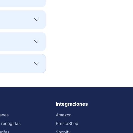
Integraciones
ranes
Amazon
 recogidas
PrestaShop
rifas
Shopify