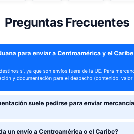
Preguntas Frecuentes
uana para enviar a Centroamérica y el Caribe
destinos sí, ya que son envíos fuera de la UE. Para mercanc
ación y documentación para el despacho (contenido, valor 
ntación suele pedirse para enviar mercancía 
da un envío a Centroamérica o el Caribe?