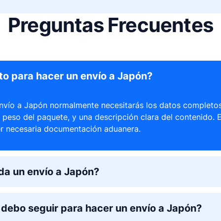
Preguntas Frecuentes
to para hacer un envío a Japón?
envío a Japón normalmente necesitarás los datos completos 
 peso del paquete, y una descripción clara del contenido. 
r necesaria documentación aduanera.
da un envío a Japón?
debo seguir para hacer un envío a Japón?