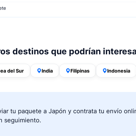
ete
os destinos que podrían interes
ea del Sur
India
Filipinas
Indonesia
viar tu paquete a Japón y contrata tu envío onli
n seguimiento.