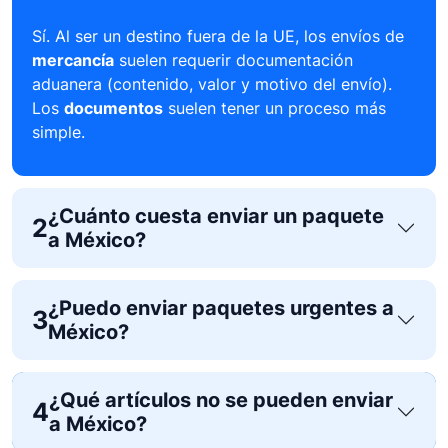
Sí. Al ser un destino fuera de la UE, los envíos de
mercancía
suelen requerir documentación
aduanera (contenido, valor y motivo del envío).
Los
documentos
suelen tener un proceso más
simple.
¿Cuánto cuesta enviar un paquete
2
a México?
¿Puedo enviar paquetes urgentes a
3
México?
¿Qué artículos no se pueden enviar
4
a México?