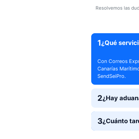
Resolvemos las duda
1
¿Qué servici
Con Correos Expre
Canarías Marítimo
SendSeiPro.
2
¿Hay aduana
3
¿Cuánto tar