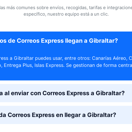
s más comunes sobre envíos, recogidas, tarifas e integracione
específico, nuestro equipo está a un clic.
os de Correos Express llegan a Gibraltar?
ss a Gibraltar puedes usar, entre otros: Canarías Aéreo, C
, Entrega Plus, Islas Express. Se gestionan de forma centr
 al enviar con Correos Express a Gibraltar?
da Correos Express en llegar a Gibraltar?