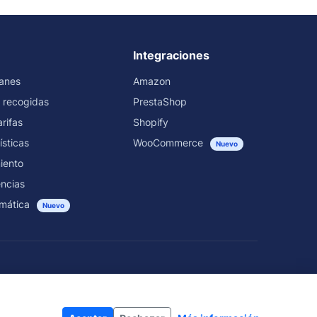
Integraciones
ranes
Amazon
 recogidas
PrestaShop
rifas
Shopify
ísticas
WooCommerce
Nuevo
iento
encias
mática
Nuevo