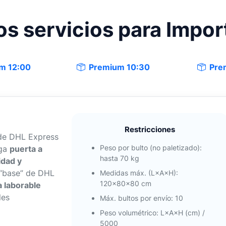
s servicios para Impor
m 12:00
Premium 10:30
Pre
Restricciones
e DHL Express
Peso por bulto (no paletizado):
ega
puerta a
hasta 70 kg
lidad y
o “base” de DHL
Medidas máx. (L×A×H):
120×80×80 cm
a laborable
les
Máx. bultos por envío: 10
Peso volumétrico: L×A×H (cm) /
5000