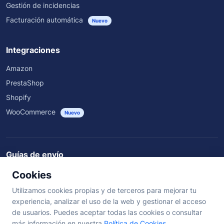
Gestión de incidencias
Facturación automática
Nuevo
Integraciones
Amazon
PrestaShop
Shopify
WooCommerce
Nuevo
Guías de envío
Rastrear envíos
Guías de envío
Rutas nacionales
Cookies
Envíos por transportista y país
Utilizamos cookies propias y de terceros para mejorar tu
experiencia, analizar el uso de la web y gestionar el acceso
de usuarios. Puedes aceptar todas las cookies o consultar
©
2026
SendSeiPro. Todos los derechos reservados.
más información en nuestra
Política de Cookies
.