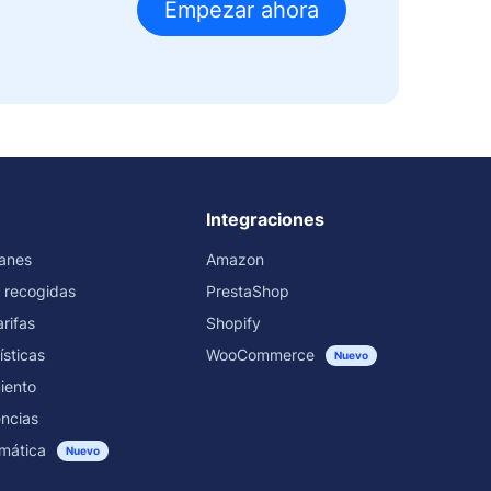
Empezar ahora
Integraciones
ranes
Amazon
 recogidas
PrestaShop
rifas
Shopify
ísticas
WooCommerce
Nuevo
iento
encias
mática
Nuevo