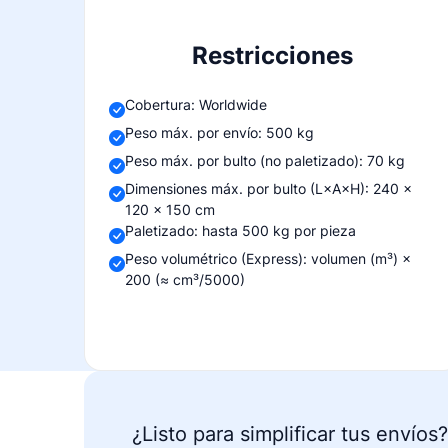
Restricciones
Cobertura: Worldwide
Peso máx. por envío: 500 kg
Peso máx. por bulto (no paletizado): 70 kg
Dimensiones máx. por bulto (L×A×H): 240 ×
120 × 150 cm
Paletizado: hasta 500 kg por pieza
Peso volumétrico (Express): volumen (m³) ×
200 (≈ cm³/5000)
¿Listo para simplificar tus envíos