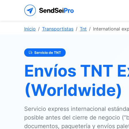
Inicio
Transportistas
Tnt
International ex
Servicio de TNT
Envíos TNT E
(Worldwide)
Servicio
express internacional estánda
posible
antes del cierre de negocio
(“b
documentos, paquetería y envíos paleti