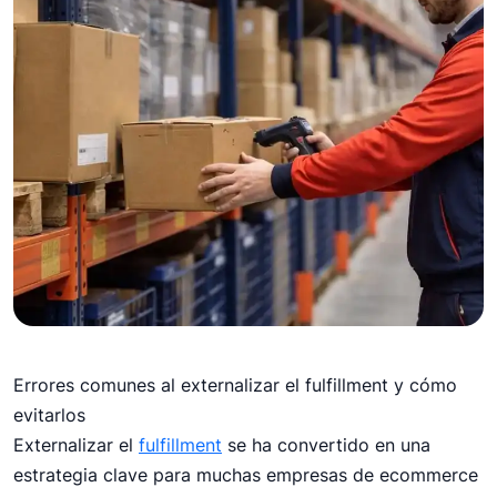
19 de febrero de 2026
Errores comunes al externalizar el fulfillment y cómo
Errores comunes al
evitarlos
externalizar el fulfillment
Externalizar el
fulfillment
se ha convertido en una
y cómo evitarlos
estrategia clave para muchas empresas de ecommerce