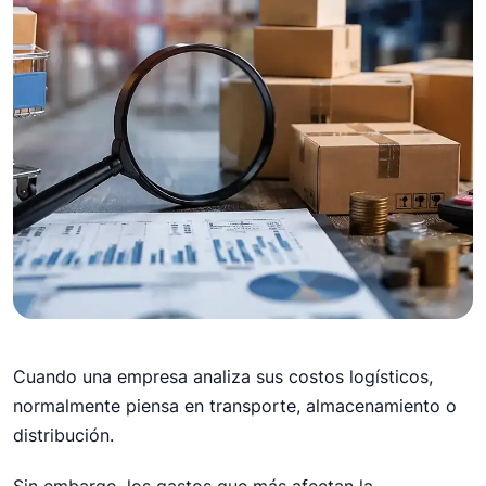
4 de junio de 2026
Cuando una empresa analiza sus costos logísticos,
Los 7 costos ocultos de
normalmente piensa en transporte, almacenamiento o
una operación logística
distribución.
desorganizada