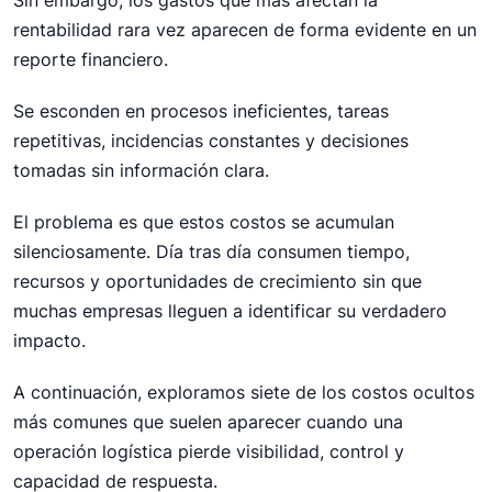
Sin embargo, los gastos que más afectan la
Muchas empresas pierden dinero sin darse cuenta
rentabilidad rara vez aparecen de forma evidente en un
por procesos logísticos ineficientes. Descubre los 7
reporte financiero.
costos ocultos que afectan la rentabilidad, la
experiencia del cliente y el crecimiento.
Se esconden en procesos ineficientes, tareas
Logística Integral
repetitivas, incidencias constantes y decisiones
tomadas sin información clara.
El problema es que estos costos se acumulan
silenciosamente. Día tras día consumen tiempo,
recursos y oportunidades de crecimiento sin que
muchas empresas lleguen a identificar su verdadero
impacto.
A continuación, exploramos siete de los costos ocultos
más comunes que suelen aparecer cuando una
operación logística pierde visibilidad, control y
capacidad de respuesta.