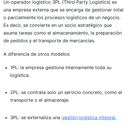
Un operador logístico 3PL (Third Party Logistics) es
En un entorno cada vez más competitivo, la
una empresa externa que se encarga de gestionar total
logística se ha convertido en una pieza clave para
o parcialmente los procesos logísticos de un negocio.
el éxito de cualquier negocio, especialmente en el
e-commerce. Gestionar pedidos, controlar
Es decir, se convierte en un socio estratégico que
inventario, preparar envíos y responder a
asume tareas como el almacenamiento, la preparación
devoluciones puede convertirse rápidamente en un
de pedidos y el transporte de mercancías.
cuello de botella. Aquí es donde entra en juego el
operador logístico 3PL.
A diferencia de otros modelos:
Logística Integral
1PL: la empresa gestiona internamente toda su
logística.
2PL: se contrata solo un servicio concreto, como el
transporte o el almacenaje.
3PL: se externaliza una
gestión logística integral.