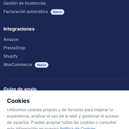
Gestión de incidencias
Facturación automática
Nuevo
Integraciones
Amazon
PrestaShop
Shopify
WooCommerce
Nuevo
Guías de envío
Rastrear envíos
Guías de envío
Rutas nacionales
Cookies
Envíos por transportista y país
Utilizamos cookies propias y de terceros para mejorar tu
experiencia, analizar el uso de la web y gestionar el acceso
de usuarios. Puedes aceptar todas las cookies o consultar
©
2026
SendSeiPro. Todos los derechos reservados.
más información en nuestra
Política de Cookies
.