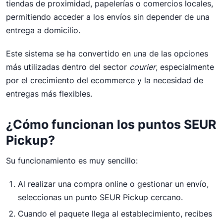
tiendas de proximidad, papelerías o comercios locales,
Aprende cómo funcionan los puntos SEUR Pickup
permitiendo acceder a los envíos sin depender de una
Parcelshop y por qué son una solución cómoda y
entrega a domicilio.
flexible para enviar y recoger paquetes.
Couriers
Este sistema se ha convertido en una de las opciones
más utilizadas dentro del sector
courier
, especialmente
por el crecimiento del ecommerce y la necesidad de
entregas más flexibles.
¿Cómo funcionan los puntos SEUR
Pickup?
Su funcionamiento es muy sencillo:
Al realizar una compra online o gestionar un envío,
seleccionas un punto SEUR Pickup cercano.
Cuando el paquete llega al establecimiento, recibes