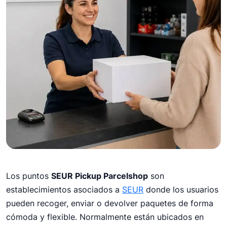
12 de mayo de 2026
Los puntos
SEUR Pickup Parcelshop
son
¿Qué son los puntos
establecimientos asociados a
SEUR
donde los usuarios
SEUR Pickup Parcelshop
pueden recoger, enviar o devolver paquetes de forma
y cómo utilizarlos?
cómoda y flexible. Normalmente están ubicados en