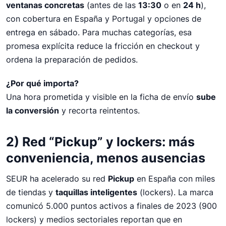
incidencias y mejorar la conversión del ecommerce.
ventanas concretas
(antes de las
13:30
o en
24 h
),
con cobertura en España y Portugal y opciones de
Couriers
Envíos Internacionales
entrega en sábado. Para muchas categorías, esa
promesa explícita reduce la fricción en checkout y
ordena la preparación de pedidos.
¿Por qué importa?
Una hora prometida y visible en la ficha de envío
sube
la conversión
y recorta reintentos.
2) Red “Pickup” y lockers: más
conveniencia, menos ausencias
SEUR ha acelerado su red
Pickup
en España con miles
de tiendas y
taquillas inteligentes
(lockers). La marca
comunicó 5.000 puntos activos a finales de 2023 (900
lockers) y medios sectoriales reportan que en