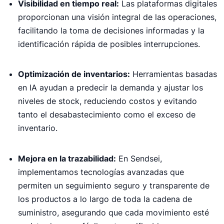
Visibilidad en tiempo real:
Las plataformas digitales
La digitalización de la cadena de suministro permite
proporcionan una visión integral de las operaciones,
a las empresas mejorar la eficiencia y adaptarse
facilitando la toma de decisiones informadas y la
rápidamente mediante tecnologías como IA, IoT y
análisis de datos en tiempo real.
identificación rápida de posibles interrupciones.
Logística Integral
Optimización de inventarios:
Herramientas basadas
en IA ayudan a predecir la demanda y ajustar los
niveles de stock, reduciendo costos y evitando
tanto el desabastecimiento como el exceso de
inventario.
Mejora en la trazabilidad:
En Sendsei,
implementamos tecnologías avanzadas que
permiten un seguimiento seguro y transparente de
los productos a lo largo de toda la cadena de
suministro, asegurando que cada movimiento esté