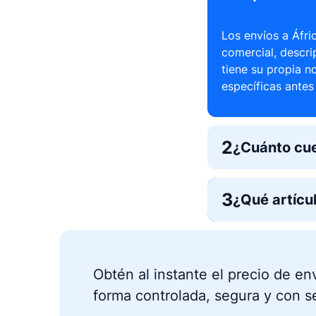
Los envíos a Áfr
comercial, descri
tiene su propia n
específicas antes 
2
¿Cuánto cue
3
¿Qué artícu
Obtén al instante el precio de en
forma controlada, segura y con s