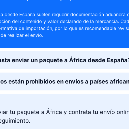
ica desde España suelen requerir documentación aduanera 
pción del contenido y valor declarado de la mercancía. Cad
ormativa de importación, por lo que es recomendable revis
de realizar el envío.
sta enviar un paquete a África desde España
los están prohibidos en envíos a países africa
viar tu paquete a África y contrata tu envío onli
eguimiento.