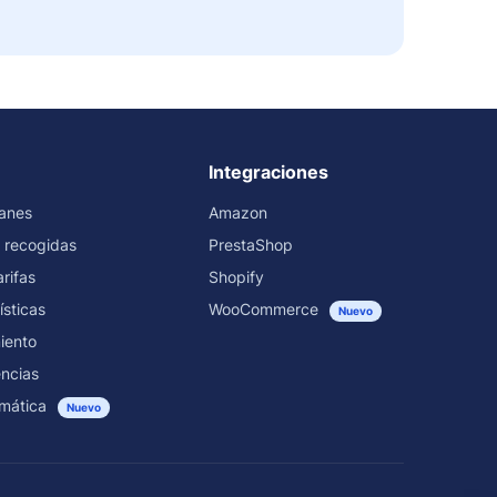
Integraciones
ranes
Amazon
 recogidas
PrestaShop
rifas
Shopify
ísticas
WooCommerce
Nuevo
iento
encias
mática
Nuevo