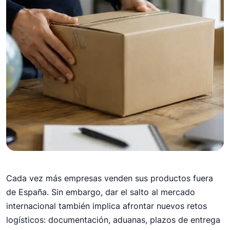
8 de julio de 2026
Cada vez más empresas venden sus productos fuera
Cómo hacer envíos
de España. Sin embargo, dar el salto al mercado
internacionales sin
internacional también implica afrontar nuevos retos
complicaciones
logísticos: documentación, aduanas, plazos de entrega