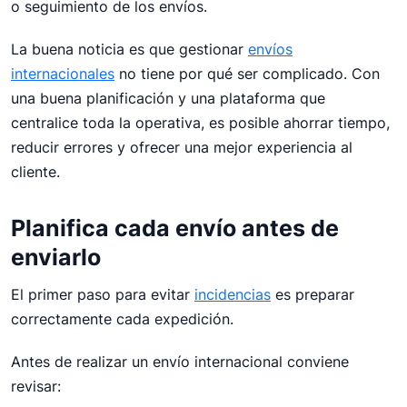
o seguimiento de los envíos.
Descubre cómo simplificar tus envíos
internacionales, evitar errores y mejorar la gestión
La buena noticia es que gestionar
envíos
logística de tu empresa.
internacionales
no tiene por qué ser complicado. Con
Envíos Internacionales
una buena planificación y una plataforma que
centralice toda la operativa, es posible ahorrar tiempo,
reducir errores y ofrecer una mejor experiencia al
cliente.
Planifica cada envío antes de
enviarlo
El primer paso para evitar
incidencias
es preparar
correctamente cada expedición.
Antes de realizar un envío internacional conviene
revisar: