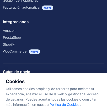
Gestión de incidencias
Facturación automática
Nuevo
Integraciones
Amazon
PrestaShop
Shopify
WooCommerce
Nuevo
Guías de envío
Rastrear envíos
Guías de envío
Rutas nacionales
Cookies
Envíos por transportista y país
Utilizamos cookies propias y de terceros para mejorar tu
experiencia, analizar el uso de la web y gestionar el acceso
de usuarios. Puedes aceptar todas las cookies o consultar
©
2026
SendSeiPro. Todos los derechos reservados.
más información en nuestra
Política de Cookies
.