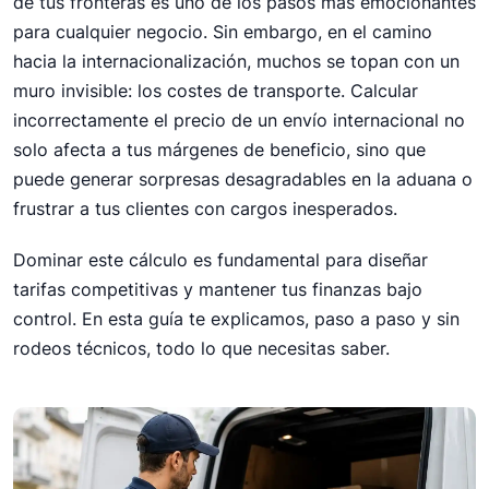
de tus fronteras es uno de los pasos más emocionantes
Una guía rápida en donde te explicamos paso a
para cualquier negocio. Sin embargo, en el camino
paso cómo cotizar tus envíos internacionales con
hacia la internacionalización, muchos se topan con un
total precisión, protegiendo los márgenes de
muro invisible: los costes de transporte. Calcular
ganancia de tu negocio.
incorrectamente el precio de un envío internacional no
Envíos Internacionales
solo afecta a tus márgenes de beneficio, sino que
puede generar sorpresas desagradables en la aduana o
frustrar a tus clientes con cargos inesperados.
Dominar este cálculo es fundamental para diseñar
tarifas competitivas y mantener tus finanzas bajo
control. En esta guía te explicamos, paso a paso y sin
rodeos técnicos, todo lo que necesitas saber.