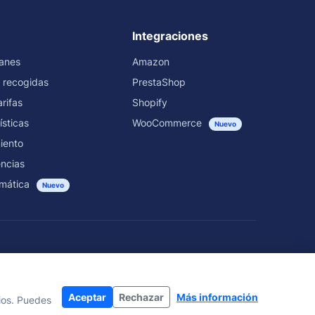
Integraciones
ranes
Amazon
 recogidas
PrestaShop
rifas
Shopify
ísticas
WooCommerce
Nuevo
iento
encias
mática
Nuevo
Aceptar
Rechazar
Más información
rios. Puedes