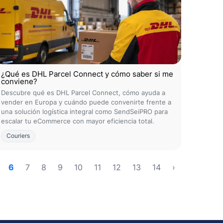
¿Qué es DHL Parcel Connect y cómo saber si me
conviene?
Descubre qué es DHL Parcel Connect, cómo ayuda a
vender en Europa y cuándo puede convenirte frente a
una solución logística integral como SendSeiPRO para
escalar tu eCommerce con mayor eficiencia total.
Couriers
6
7
8
9
10
11
12
13
14
›