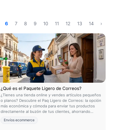
6
7
8
9
10
11
12
13
14
›
¿Qué es el Paquete Ligero de Correos?
¿Tienes una tienda online y vendes artículos pequeños
o planos? Descubre el Paq Ligero de Correos: la opción
más económica y cómoda para enviar tus productos
directamente al buzón de tus clientes, ahorrando
costos y optimizando tu logística con SendSeiPro.
Envíos ecommerce