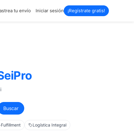
astrea tu envío
Iniciar sesión
¡Regístrate gratis!
SeiPro
i
Buscar
Fulfillment
Logística Integral