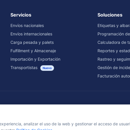
Servicios
Soluciones
Envíos nacionales
Etiquetas y alba
Envíos internacionales
Programación de
Carga pesada y palets
Calculadora de ta
Fulfillment y Almacenaje
Reportes y estad
Importación y Exportación
Rastreo y seguim
Transportistas
Gestión de incid
Nuevo
Facturación auto
Envíos por transportista y país
experiencia, analizar el uso de la web y gestionar el acceso de usua